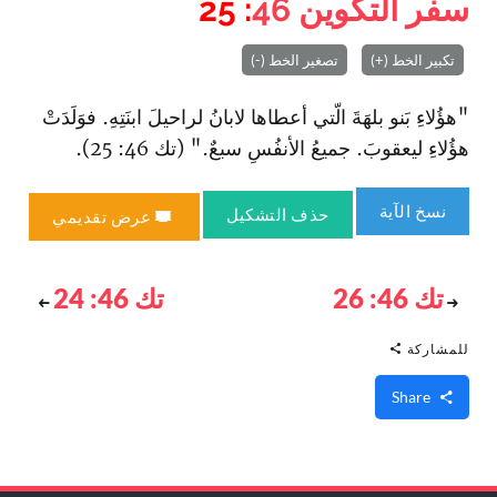
سفر التكوين
46
: 25
تكبير الخط (+)
تصغير الخط (-)
"هؤُلاءِ بَنو بلهَةَ الّتي أعطاها لابانُ لراحيلَ ابنَتِهِ. فوَلَدَتْ
هؤُلاءِ ليعقوبَ. جميعُ الأنفُسِ سبعٌ." (تك 46: 25).
نسخ الآية
حذف التشكيل
عرض تقديمي
تك 46: 26
تك 46: 24
للمشاركة
Share