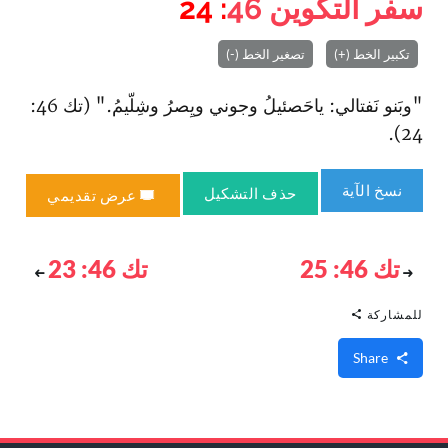
سفر التكوين
46
: 24
تكبير الخط (+)
تصغير الخط (-)
"وبَنو نَفتالي: ياحَصئيلُ وجوني ويِصرُ وشِلّيمُ." (تك 46:
24).
نسخ الآية
حذف التشكيل
عرض تقديمي
تك 46: 25
تك 46: 23
للمشاركة
Share