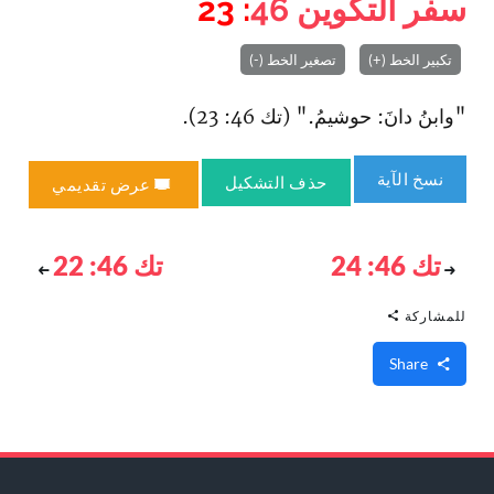
سفر التكوين
46
: 23
تكبير الخط (+)
تصغير الخط (-)
"وابنُ دانَ: حوشيمُ." (تك 46: 23).
نسخ الآية
حذف التشكيل
عرض تقديمي
تك 46: 24
تك 46: 22
للمشاركة
Share