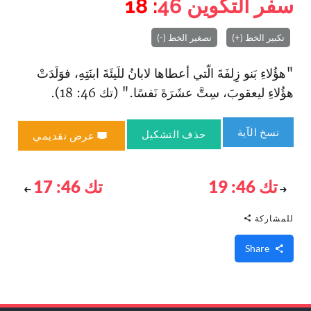
سفر التكوين
46
: 18
تكبير الخط (+)
تصغير الخط (-)
"هؤُلاءِ بَنو زِلفَةَ الّتي أعطاها لابانُ للَيئَةَ ابنَتِهِ، فوَلَدَتْ
هؤُلاءِ ليعقوبَ، سِتَّ عشَرَةَ نَفسًا." (تك 46: 18).
نسخ الآية
حذف التشكيل
عرض تقديمي
تك 46: 19
تك 46: 17
للمشاركة
Share