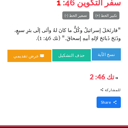
سفر التكوين
46
: 1
تكبير الخط (+)
تصغير الخط (-)
"فارتَحَلَ إسرائيلُ وكُلُّ ما كانَ لهُ وأتَى إلَى بئرِ سبعٍ،
وذَبَحَ ذَبائحَ لإلهِ أبيهِ إسحاقَ." (تك 46: 1).
نسخ الآية
حذف التشكيل
عرض تقديمي
تك 46: 2
للمشاركة
Share