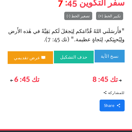
سفر التكوين
45
: 7
تكبير الخط (+)
تصغير الخط (-)
"فأَرسَلَني اللهُ قُدَّامَكم لِيَجعَلَ لَكم بَقِيَّةً في هٰذه الأَرض
ولِيُحيِيَكم، لِنَجاةٍ عظيمة." (تك 45: 7).
نسخ الآية
حذف التشكيل
عرض تقديمي
تك 45: 8
تك 45: 6
للمشاركة
Share