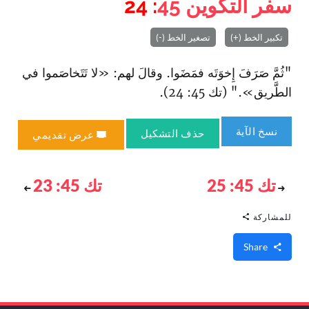
سفر التكوين
45
: 24
تكبير الخط (+)
تصغير الخط (-)
"ثُمَّ صَرَفَ إِخوَتَه فمَضَوا. وقالَ لهم: «لا تَتَخاصَموا في
الطَّريق»." (تك 45: 24).
نسخ الآية
حذف التشكيل
عرض تقديمي
تك 45: 25
تك 45: 23
للمشاركة
Share