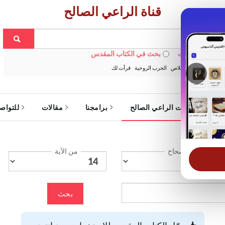
قناة الراعي الصالح
 في الويبسايت
بحث في الكتاب المقدس
:
خبزنا اليومي
الخلاص
الحرب الروحية
قرأت لك
‹
ة
خدمات الراعي الصالح
برامجنا
مقالات
للتواص
الإصحاح
من الآية
بحث