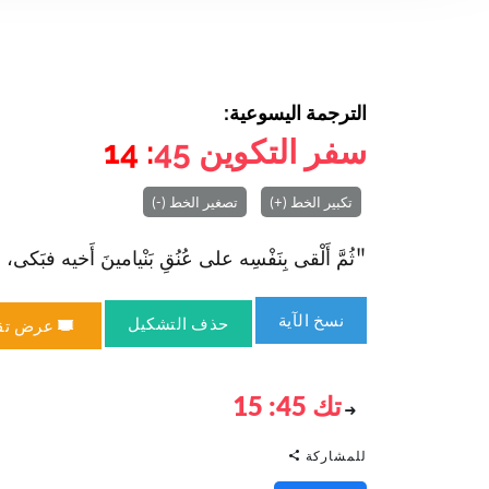
الترجمة اليسوعية:
سفر التكوين
45
: 14
تكبير الخط (+)
تصغير الخط (-)
"ثُمَّ أَلْقى بِنَفْسِه على عُنُقِ بَنْيامينَ أَخيه فبَكى، وبَ
نسخ الآية
حذف التشكيل
عرض تق
تك 45: 15
للمشاركة