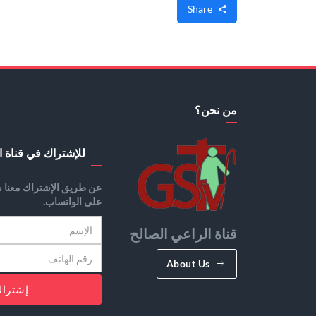
Share
من نحن؟
للإشتراك في قناة ا
عن طريق الإشتراك معنا س
على الواتساب.
قناة الراعي الصالح
About Us
إشترا