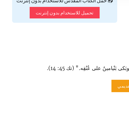
📥 حمّل الكتاب المقدس للاستخدام بدون إنترنت
تحميل للاستخدام بدون إنترنت
كى بَنْيامينُ على عُنُقِه." (تك 45: 14).
ديمي