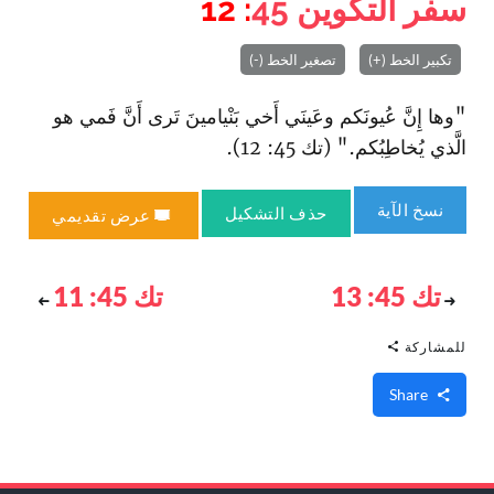
سفر التكوين
45
: 12
تكبير الخط (+)
تصغير الخط (-)
"وها إِنَّ عُيونَكم وعَينَي أَخي بَنْيامينَ تَرى أَنَّ فَمي هو
الَّذي يُخاطِبُكم." (تك 45: 12).
نسخ الآية
حذف التشكيل
عرض تقديمي
تك 45: 13
تك 45: 11
للمشاركة
Share