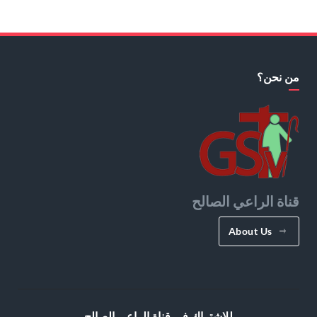
من نحن؟
قناة الراعي الصالح
About Us
للإشتراك في قناة الراعي الصالح