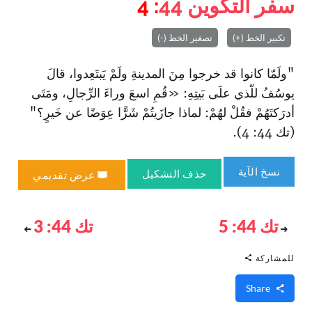
سفر التكوين
44
: 4
تكبير الخط (+)
تصغير الخط (-)
"ولَمّا كانوا قد خرجوا مِنَ المدينةِ ولَمْ يَبتَعِدوا، قالَ
يوسُفُ للّذي علَى بَيتِهِ: «قُمِ اسعَ وراءَ الرِّجالِ، ومَتَى
أدرَكتَهُمْ فقُلْ لهُمْ: لماذا جازَيتُمْ شَرًّا عِوَضًا عن خَيرٍ؟"
(تك 44: 4).
نسخ الآية
حذف التشكيل
عرض تقديمي
تك 44: 5
تك 44: 3
للمشاركة
Share