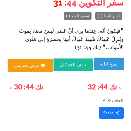
سفر التكوين
44
: 31
تكبير الخط (+)
تصغير الخط (-)
"فيَكونُ أَنَّه، عِندَما يَرى أَنَّ الفتى لَيسَ معَنا، يَموتُ
ويُنزِلُ عَبيدُكَ شَيبَةَ عَبدِكَ أَبينا بِحَسرَةٍ إِلى مَثْوى
الأَموات،" (تك 44: 31).
نسخ الآية
حذف التشكيل
عرض تقديمي
تك 44: 32
تك 44: 30
للمشاركة
Share