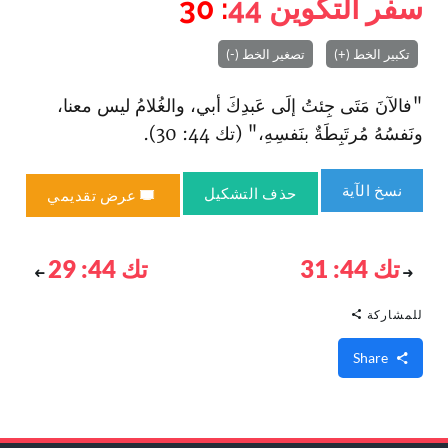
سفر التكوين
44
: 30
تكبير الخط (+)
تصغير الخط (-)
"فالآنَ مَتَى جِئتُ إلَى عَبدِكَ أبي، والغُلامُ ليس معنا،
ونَفسُهُ مُرتَبِطَةٌ بنَفسِهِ،" (تك 44: 30).
نسخ الآية
حذف التشكيل
عرض تقديمي
تك 44: 31
تك 44: 29
للمشاركة
Share