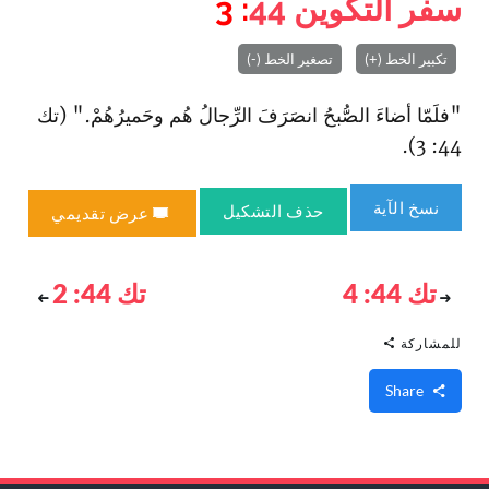
سفر التكوين
44
: 3
تكبير الخط (+)
تصغير الخط (-)
"فلَمّا أضاءَ الصُّبحُ انصَرَفَ الرِّجالُ هُم وحَميرُهُمْ." (تك
44: 3).
نسخ الآية
حذف التشكيل
عرض تقديمي
تك 44: 4
تك 44: 2
للمشاركة
Share