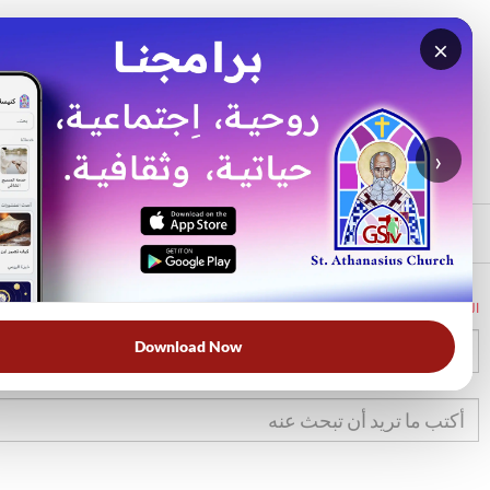
×
بحث
الأكثر بحثًا
›
الرئيسي
الرئيسية
الكتاب المقدس
تك
44
Download Now