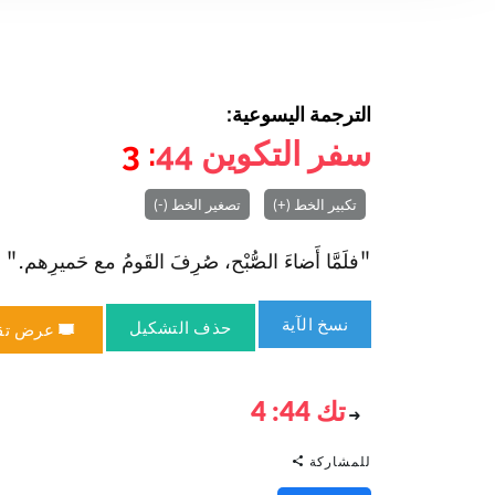
الترجمة اليسوعية:
سفر التكوين
44
: 3
تكبير الخط (+)
تصغير الخط (-)
"فلَمَّا أَضاءَ الصُّبْح، صُرِفَ القَومُ مع حَميرِهم." (تك 44
نسخ الآية
حذف التشكيل
عرض تق
تك 44: 4
للمشاركة