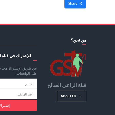
Share
من نحن؟
للإشتراك في قناة ا
عن طريق الإشتراك معنا س
على الواتساب.
قناة الراعي الصالح
About Us
إشترا