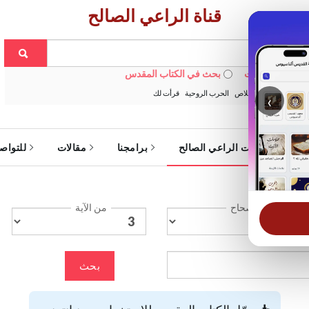
قناة الراعي الصالح
 في الويبسايت
بحث في الكتاب المقدس
:
خبزنا اليومي
الخلاص
الحرب الروحية
قرأت لك
‹
ة
خدمات الراعي الصالح
برامجنا
مقالات
للتواص
الإصحاح
من الآية
بحث