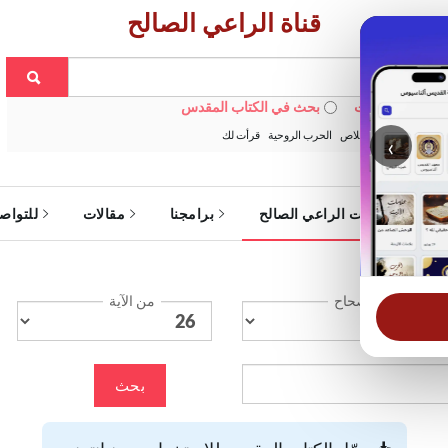
قناة الراعي الصالح
 في الويبسايت
بحث في الكتاب المقدس
:
خبزنا اليومي
الخلاص
الحرب الروحية
قرأت لك
‹
ة
خدمات الراعي الصالح
برامجنا
مقالات
للتواص
الإصحاح
من الآية
بحث