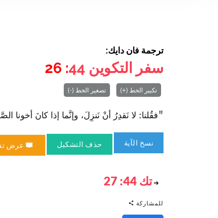
ترجمة فان دايك:
سفر التكوين
44
: 26
تكبير الخط (+)
تصغير الخط (-)
"فقُلنا: لا نَقدِرُ أنْ نَنزِلَ، وإنَّما إذا كانَ أخونا الصَّغي
نسخ الآية
حذف التشكيل
عرض تق
تك 44: 27
للمشاركة