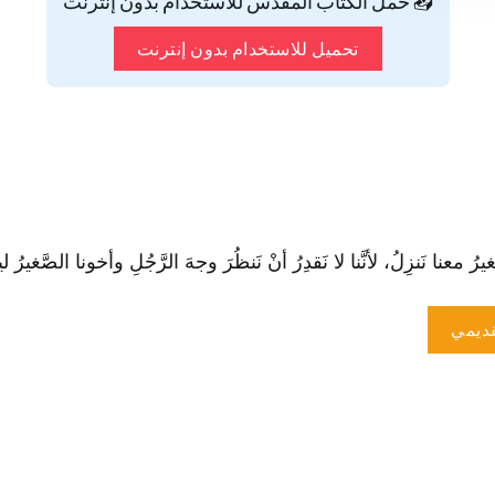
📥 حمّل الكتاب المقدس للاستخدام بدون إنترنت
تحميل للاستخدام بدون إنترنت
رُ معنا نَنزِلُ، لأنَّنا لا نَقدِرُ أنْ نَنظُرَ وجهَ الرَّجُلِ وأخونا الصَّغيرُ ليس
ديمي