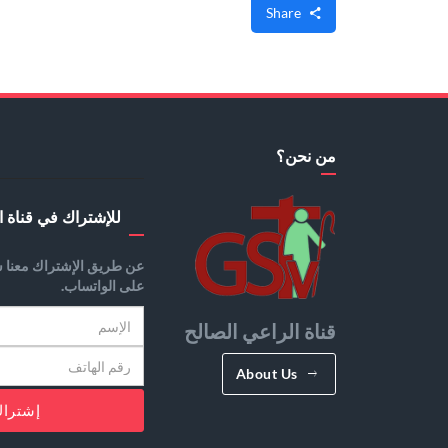
Share
من نحن؟
للإشتراك في قناة ا
عن طريق الإشتراك معنا س
على الواتساب.
قناة الراعي الصالح
About Us
إشترا