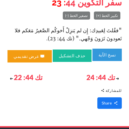
سفر التكوين
44
: 23
تكبير الخط (+)
تصغير الخط (-)
"فقُلتَ لِعَبيدِك: إِن لم يَنزِلْ أَخوكُم الصَّغيرُ مَعَكم فلا
تَعودونَ تَرَونَ وَجْهي." (تك 44: 23).
نسخ الآية
حذف التشكيل
عرض تقديمي
تك 44: 24
تك 44: 22
للمشاركة
Share