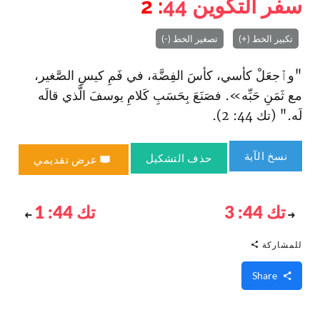
سفر التكوين
44
: 2
تكبير الخط (+)
تصغير الخط (-)
"وٱجعَلْ كأسي، كأسَ الفِضَّة، في فَمِ كيسِ الصَّغير،
مع ثَمَنِ حَبِّه». فصَنَعَ بِحَسَبِ كَلامِ يوسفَ الَّذي قالَه
لَه." (تك 44: 2).
نسخ الآية
حذف التشكيل
عرض تقديمي
تك 44: 3
تك 44: 1
للمشاركة
Share