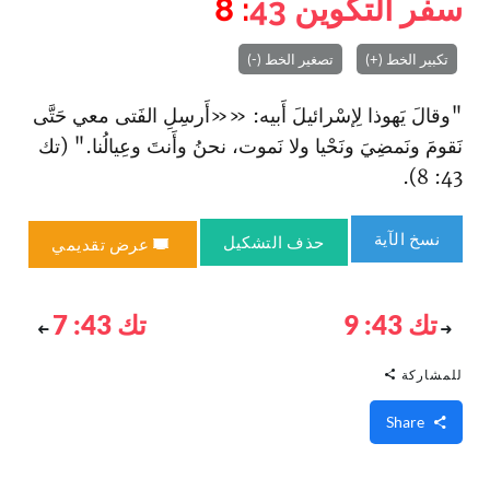
سفر التكوين
43
: 8
تكبير الخط (+)
تصغير الخط (-)
"وقالَ يَهوذا لِإسْرائيلَ أَبيه: ««أَرسِلِ الفَتى معي حَتَّى
نَقومَ ونَمضِيَ ونَحْيا ولا نَموت، نحنُ وأَنتَ وعِيالُنا." (تك
43: 8).
نسخ الآية
حذف التشكيل
عرض تقديمي
تك 43: 9
تك 43: 7
للمشاركة
Share