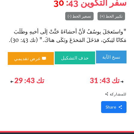
سفر التكوين
43
: 30
تكبير الخط (+)
تصغير الخط (-)
"واستَعجَلَ يوسُفُ لأنَّ أحشاءَهُ حَنَّتْ إلَى أخيهِ وطَلَبَ
مَكانًا ليَبكيَ، فدَخَلَ المَخدَعَ وبَكَى هناكَ." (تك 43: 30).
نسخ الآية
حذف التشكيل
عرض تقديمي
تك 43: 31
تك 43: 29
للمشاركة
Share