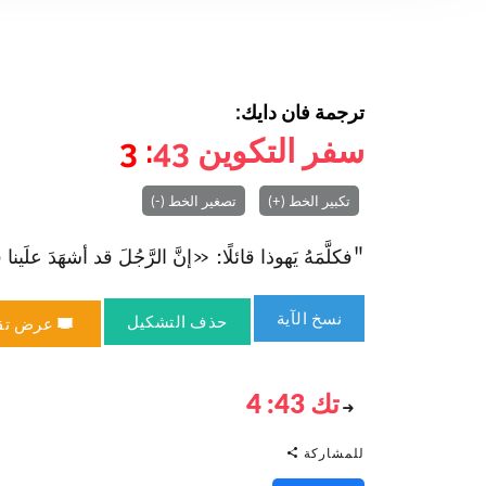
ترجمة فان دايك:
سفر التكوين
43
: 3
تكبير الخط (+)
تصغير الخط (-)
"فكلَّمَهُ يَهوذا قائلًا: «إنَّ الرَّجُلَ قد أشهَدَ علَينا 
نسخ الآية
حذف التشكيل
عرض تق
تك 43: 4
للمشاركة