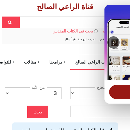
قناة الراعي الصالح
 في الويبسايت
بحث في الكتاب المقدس
:
خبزنا اليومي
الخلاص
الحرب الروحية
قرأت لك
‹
ة
خدمات الراعي الصالح
برامجنا
مقالات
للتواص
الإصحاح
من الآية
بحث