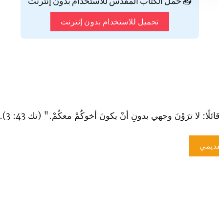
📥 حمّل الكتاب المقدس للاستخدام بدون إنترنت
تحميل للاستخدام بدون إنترنت
قائلًا: لا ترَوْنَ وجهي بدونِ أنْ يكونَ أخوكُمْ معكُمْ." (تك 43: 3).
ديمي