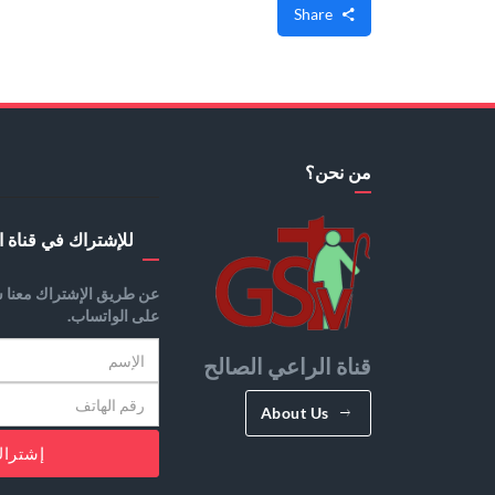
Share
من نحن؟
للإشتراك في قناة ا
عن طريق الإشتراك معنا س
على الواتساب.
قناة الراعي الصالح
About Us
إشترا