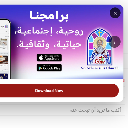
×
بحث
الأكثر بحثًا
›
الرئيسي
الرئيسية
الكتاب المقدس
تك
43
Download Now