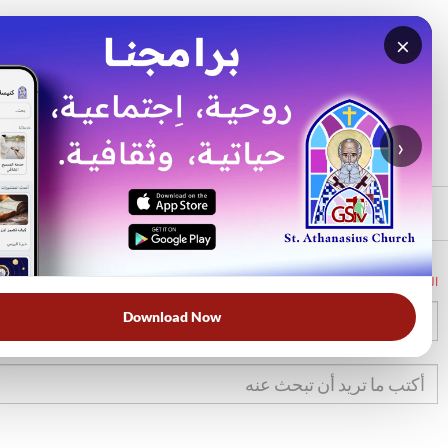
×
بحث
الأكثر بحثًا
›
الرئيسي
الرئيسية
الكتاب المقدس
تك
43
Download Now