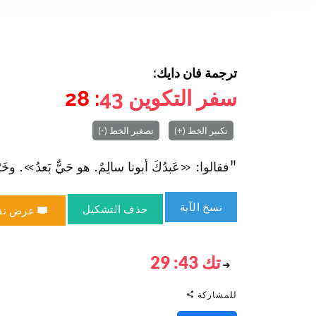
ترجمة فان دايك:
سفر التكوين
43
: 28
تكبير الخط (+)
تصغير الخط (-)
"فقالوا: «عَبدُكَ أبونا سالِمٌ. هو حَيٌّ بَعدُ». وخَرّوا 
نسخ الآية
حذف التشكيل
عرض تق
تك 43: 29
للمشاركة