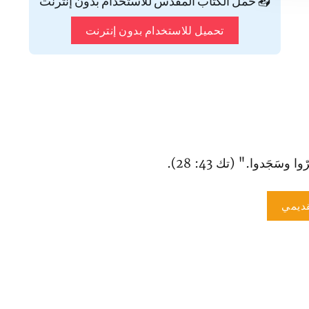
📥 حمّل الكتاب المقدس للاستخدام بدون إنترنت
تحميل للاستخدام بدون إنترنت
وسَجَدوا." (تك 43: 28).
ديمي