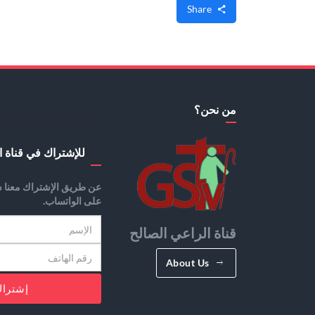
Share
من نحن؟
للإشتراك في قناة ا
عن طريق الإشتراك معنا س
على الواتساب.
قناة الراعي الصالح
About Us
إشترا