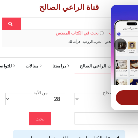
قناة الراعي الصالح
 في الويبسايت
بحث في الكتاب المقدس
:
خبزنا اليومي
الخلاص
الحرب الروحية
قرأت لك
‹
ة
خدمات الراعي الصالح
برامجنا
مقالات
للتواص
الإصحاح
من الآية
بحث