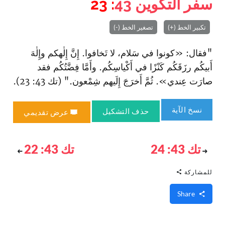
سفر التكوين
43
: 23
تكبير الخط (+)
تصغير الخط (-)
"فقال: «كونوا في سَلام، لا تَخافوا. إِنَّ إِلٰهكم وإِلٰهَ
أَبيكُم رزَقَكُم كَنْزًا في أَكْياسِكُم. وأَمَّا فِضَّتُكُم فقد
صارَت عِندي». ثُمَّ أَخرَجَ إِلَيهم شِمْعون." (تك 43: 23).
نسخ الآية
حذف التشكيل
عرض تقديمي
تك 43: 24
تك 43: 22
للمشاركة
Share