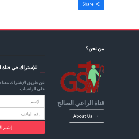
Share
من نحن؟
للإشتراك في قناة ا
عن طريق الإشتراك معنا س
على الواتساب.
قناة الراعي الصالح
About Us
إشترا