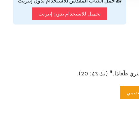
📥 حمّل الكتاب المقدس للاستخدام بدون إنترنت
تحميل للاستخدام بدون إنترنت
َ طَعامًا." (تك 43: 20).
ديمي