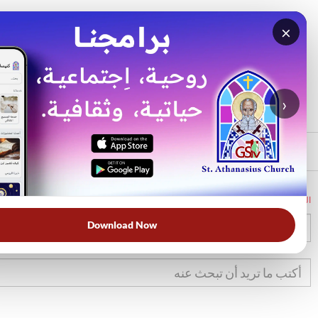
×
بحث
الأكثر بحثًا
›
الرئيسي
الرئيسية
الكتاب المقدس
تك
43
Download Now