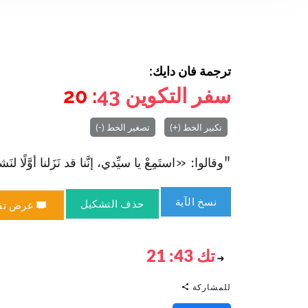
ترجمة فان دايك:
سفر التكوين
43
: 20
تكبير الخط (+)
تصغير الخط (-)
"وقالوا: «استَمِعْ يا سيِّدي، إنَّنا قد نَزَلنا أوَّلًا لنَشتَري
نسخ الآية
حذف التشكيل
عرض تق
تك 43: 21
للمشاركة