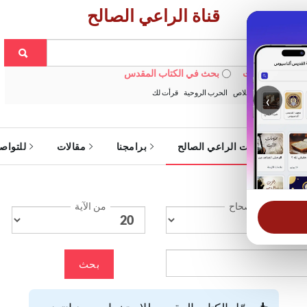
قناة الراعي الصالح
 في الويبسايت
بحث في الكتاب المقدس
:
خبزنا اليومي
الخلاص
الحرب الروحية
قرأت لك
‹
ة
خدمات الراعي الصالح
برامجنا
مقالات
للتواص
الإصحاح
من الآية
بحث