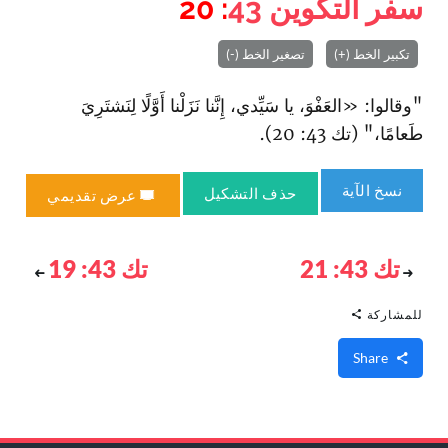
سفر التكوين
43
: 20
تكبير الخط (+)
تصغير الخط (-)
"وقالوا: «العَفْوَ، يا سَيِّدي، إِنَّنا نَزَلْنا أَوَّلًا لِنَشتَرِيَ
طَعامًا،" (تك 43: 20).
نسخ الآية
حذف التشكيل
عرض تقديمي
تك 43: 21
تك 43: 19
للمشاركة
Share