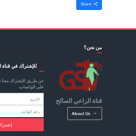
Share
من نحن؟
للإشتراك في قناة ا
عن طريق الإشتراك معنا س
على الواتساب.
قناة الراعي الصالح
About Us
إشترا