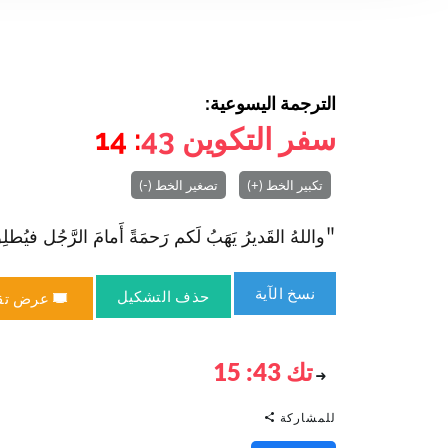
الترجمة اليسوعية:
سفر التكوين
43
: 14
تكبير الخط (+)
تصغير الخط (-)
"واللهُ القَديرُ يَهَبُ لَكم رَحمَةً أَمامَ الرَّجُل فيُطلِقَ ل
نسخ الآية
حذف التشكيل
عرض تق
تك 43: 15
للمشاركة