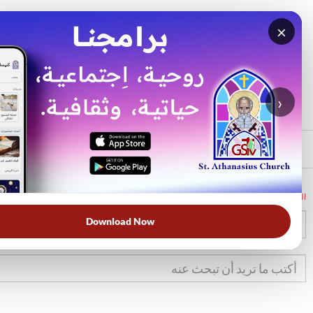
×
بحث
الأكثر بحثًا
›
الرئيسي
الرئيسية
الكتاب المقدس
تك
43
Download Now