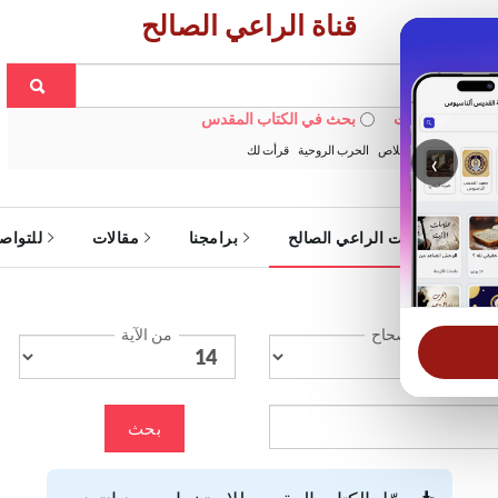
قناة الراعي الصالح
 في الويبسايت
بحث في الكتاب المقدس
:
خبزنا اليومي
الخلاص
الحرب الروحية
قرأت لك
‹
ة
خدمات الراعي الصالح
برامجنا
مقالات
للتواص
الإصحاح
من الآية
بحث