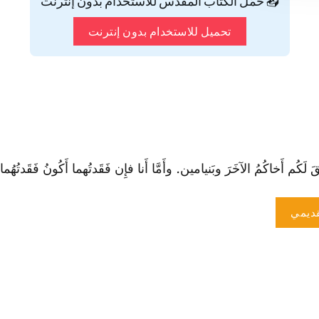
📥 حمّل الكتاب المقدس للاستخدام بدون إنترنت
تحميل للاستخدام بدون إنترنت
َكُم أَخاكُمُ الآخَرَ وبَنيامين. وأَمَّا أَنا فإِن فَقَدتُهما أَكُونُ فَقَدتُهُما»."
ديمي