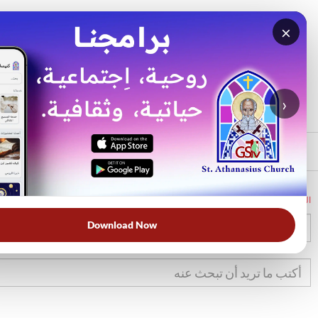
×
بحث
الأكثر بحثًا
›
الرئيسي
الرئيسية
الكتاب المقدس
تك
42
Download Now