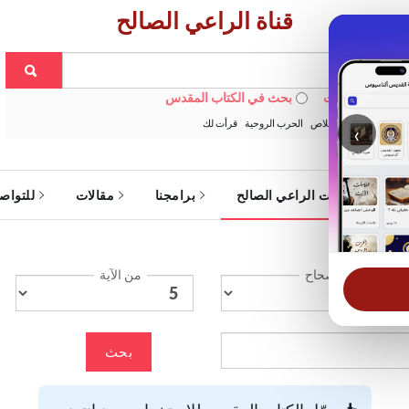
قناة الراعي الصالح
 في الويبسايت
بحث في الكتاب المقدس
:
خبزنا اليومي
الخلاص
الحرب الروحية
قرأت لك
‹
ة
خدمات الراعي الصالح
برامجنا
مقالات
للتواص
الإصحاح
من الآية
بحث