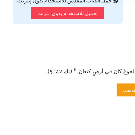
📥 حمّل الكتاب المقدس للاستخدام بدون إنترنت
تحميل للاستخدام بدون إنترنت
 الجوعَ كانَ في أرضِ كنعانَ." (تك 42: 5).
ديمي