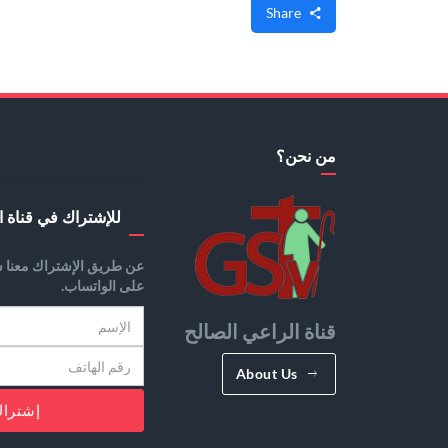
Share
من نحن؟
للإشتراك في قناة ا
عن طريق الإشتراك معنا س
على الواتساب.
قناة الراعي الصالح
About Us
إشترا