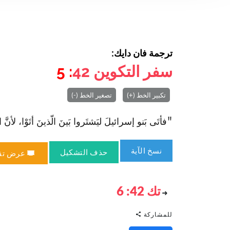
ترجمة فان دايك:
سفر التكوين
42
: 5
تكبير الخط (+)
تصغير الخط (-)
"فأتَى بَنو إسرائيلَ ليَشتَروا بَينَ الّذينَ أتَوْا، لأنَّ
نسخ الآية
حذف التشكيل
عرض تق
تك 42: 6
للمشاركة