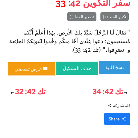
سفر التكوين
42
: 33
تكبير الخط (+)
تصغير الخط (-)
"فقالَ لَنا الرَّجُلُ سَيِّدُ تِلكَ الأَرض: بِهٰذا أَعلَمُ أَنَّكم
مُستَقيمون: دَعوا عِنْدي أَخًا مِنكُم وخُذوا لِبُيوتِكمُ الجائِعة
وٱنصَرِفوا،" (تك 42: 33).
نسخ الآية
حذف التشكيل
عرض تقديمي
تك 42: 34
تك 42: 32
للمشاركة
Share