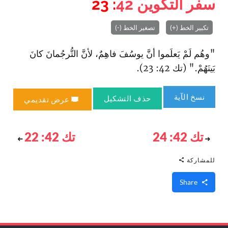
سفر التكوين
42
: 23
تكبير الخط (+)
تصغير الخط (-)
"وهُم لَمْ يَعلَموا أنَّ يوسُفَ فاهِمٌ، لأنَّ التُّرجُمانَ كانَ
بَينَهُمْ." (تك 42: 23).
نسخ الآية
حذف التشكيل
عرض تقديمي
تك 42: 24
تك 42: 22
للمشاركة
Share