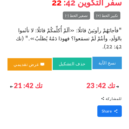
سفر التكوين
42
: 22
تكبير الخط (+)
تصغير الخط (-)
"فأجابَهُمْ رأوبَينُ قائلًا: «ألَمْ أُكلِّمكُمْ قائلًا: لا تأثَموا
بالوَلَدِ، وأنتُمْ لَمْ تسمَعوا؟ فهوذا دَمُهُ يُطلَبُ»." (تك
42: 22).
نسخ الآية
حذف التشكيل
عرض تقديمي
تك 42: 23
تك 42: 21
للمشاركة
Share