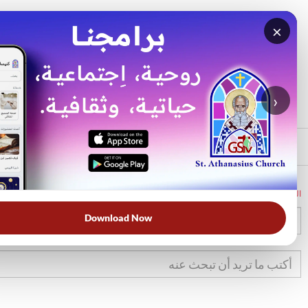
×
بحث
الأكثر بحثًا
›
الرئيسي
الرئيسية
الكتاب المقدس
تك
42
Download Now