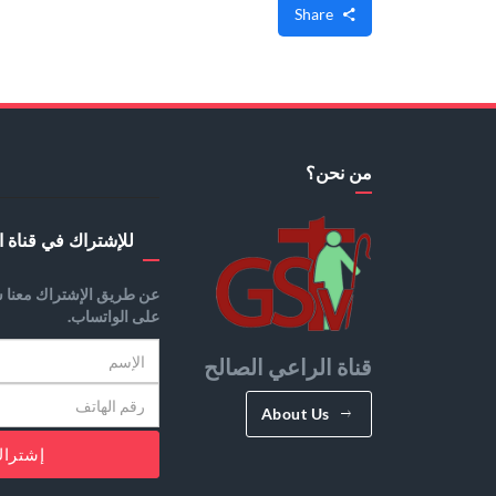
Share
من نحن؟
للإشتراك في قناة ا
عن طريق الإشتراك معنا س
على الواتساب.
قناة الراعي الصالح
About Us
إشترا