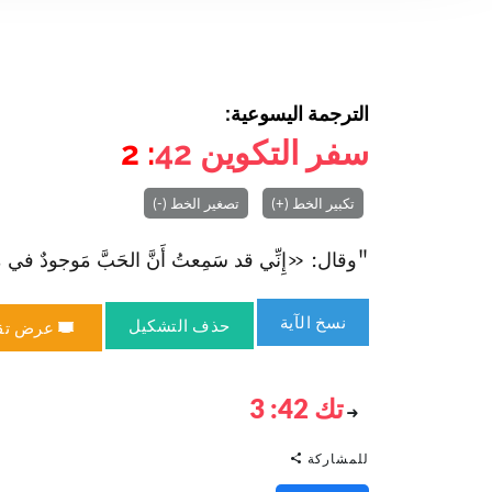
الترجمة اليسوعية:
سفر التكوين
42
: 2
تكبير الخط (+)
تصغير الخط (-)
"وقال: «إِنِّي قد سَمِعتُ أَنَّ الحَبَّ مَوجودٌ في مِصْر
نسخ الآية
حذف التشكيل
عرض تق
تك 42: 3
للمشاركة