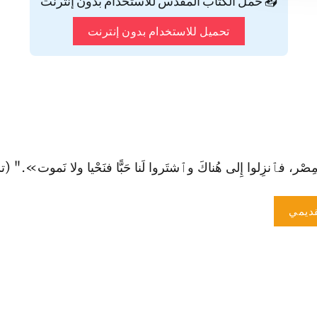
📥 حمّل الكتاب المقدس للاستخدام بدون إنترنت
تحميل للاستخدام بدون إنترنت
، فٱنزِلوا إِلى هُناكَ وٱشتَروا لَنا حَبًّا فنَحْيا ولا نَموت»." (تك 42: 2
ديمي