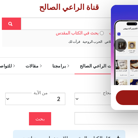
قناة الراعي الصالح
 في الويبسايت
بحث في الكتاب المقدس
:
خبزنا اليومي
الخلاص
الحرب الروحية
قرأت لك
‹
ة
خدمات الراعي الصالح
برامجنا
مقالات
للتواص
الإصحاح
من الآية
بحث