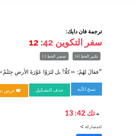
ترجمة فان دايك:
سفر التكوين
42
: 12
تكبير الخط (+)
تصغير الخط (-)
"فقالَ لهُمْ: «كلّا! بل لتَرَوْا عَوْرَةَ الأرضِ جِئتُمْ»." (
نسخ الآية
حذف التشكيل
عرض تق
تك 42: 13
للمشاركة