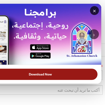
×
بحث
الأكثر بحثًا
›
الرئيسي
الرئيسية
الكتاب المقدس
تك
42
Download Now