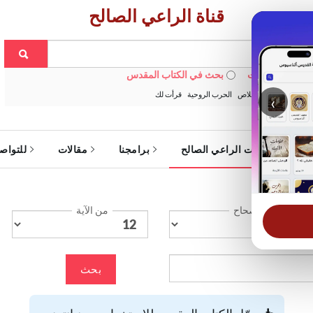
قناة الراعي الصالح
 في الويبسايت
بحث في الكتاب المقدس
:
خبزنا اليومي
الخلاص
الحرب الروحية
قرأت لك
‹
ة
خدمات الراعي الصالح
برامجنا
مقالات
للتواص
الإصحاح
من الآية
بحث