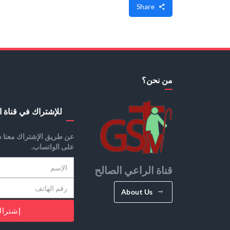
Share
من نحن؟
للإشتراك في قناة ا
عن طريق الإشتراك معنا س
على الواتساب.
قناة الراعي الصالح
About Us
إشترا