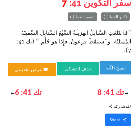
سفر التكوين
41
: 7
تكبير الخط (+)
تصغير الخط (-)
"فٱبتَلَعَتِ السَّنابِلُ الهزيلَةُ السَّبْعَ السَّنابِلَ السَّمينَةَ
المُمتَلِئَة. وٱستَيقَظَ فِرعونُ، فإِذا هو حُلْم." (تك 41:
7).
نسخ الآية
حذف التشكيل
عرض تقديمي
تك 41: 8
تك 41: 6
للمشاركة
Share