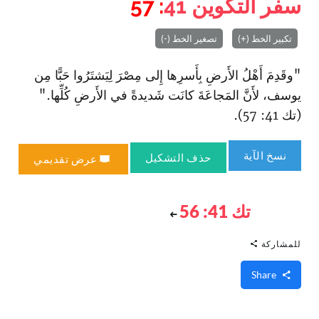
سفر التكوين
41
: 57
تكبير الخط (+)
تصغير الخط (-)
"وقَدِمَ أَهْلُ الأَرضِ بِأَسرِها إِلى مِصْرَ لِيَشتَرُوا حَبًّا مِن
يوسف، لأَنَّ المَجاعَةَ كانَت شَديدةً في الأَرضِ كُلِّها."
(تك 41: 57).
نسخ الآية
حذف التشكيل
عرض تقديمي
تك 41: 56
للمشاركة
Share