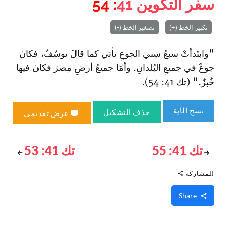
سفر التكوين
41
: 54
تكبير الخط (+)
تصغير الخط (-)
"وابتَدأتْ سبعُ سِني الجوعِ تأتي كما قالَ يوسُفُ، فكانَ
جوعٌ في جميعِ البُلدانِ. وأمّا جميعُ أرضِ مِصرَ فكانَ فيها
خُبزٌ." (تك 41: 54).
نسخ الآية
حذف التشكيل
عرض تقديمي
تك 41: 55
تك 41: 53
للمشاركة
Share