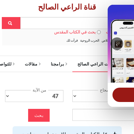
قناة الراعي الصالح
 في الويبسايت
بحث في الكتاب المقدس
:
خبزنا اليومي
الخلاص
الحرب الروحية
قرأت لك
‹
ة
خدمات الراعي الصالح
برامجنا
مقالات
للتواص
الإصحاح
من الآية
بحث