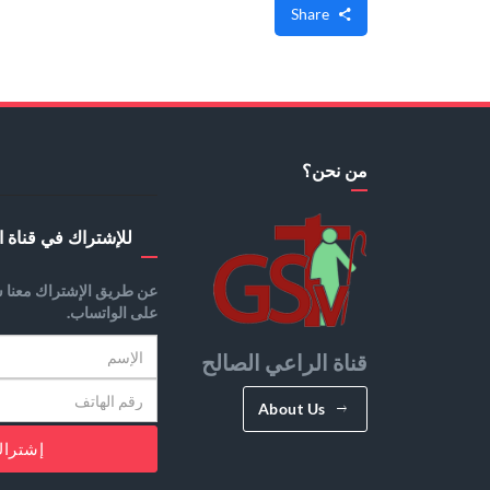
Share
من نحن؟
للإشتراك في قناة ا
عن طريق الإشتراك معنا س
على الواتساب.
قناة الراعي الصالح
About Us
إشترا