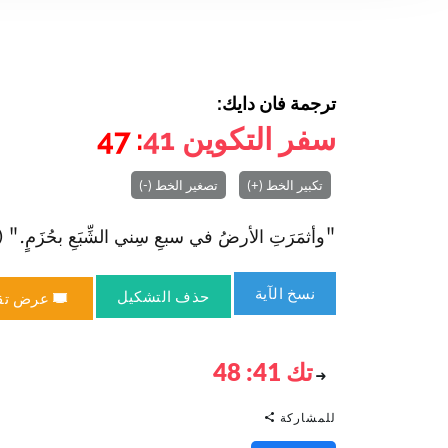
ترجمة فان دايك:
سفر التكوين
41
: 47
تكبير الخط (+)
تصغير الخط (-)
"وأثمَرَتِ الأرضُ في سبعِ سِني الشِّبَعِ بحُزَمٍ." (تك 41:
نسخ الآية
حذف التشكيل
عرض تق
تك 41: 48
للمشاركة