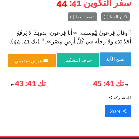
سفر التكوين
41
: 44
تكبير الخط (+)
تصغير الخط (-)
"وقالَ فِرعَونُ لِيُوسف: «أَنا فِرعَون، بِدونِكَ لا يَرفَعُ
أَحَدٌ يَدَه ولا رِجلَه في كُلِّ أَرضِ مِصْر»." (تك 41: 44).
نسخ الآية
حذف التشكيل
عرض تقديمي
تك 41: 45
تك 41: 43
للمشاركة
Share