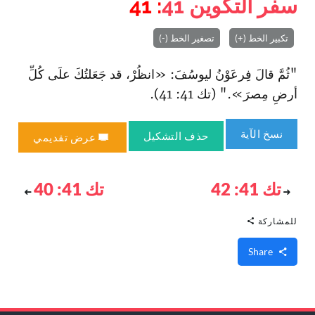
سفر التكوين
41
: 41
تكبير الخط (+)
تصغير الخط (-)
"ثُمَّ قالَ فِرعَوْنُ ليوسُفَ: «انظُرْ، قد جَعَلتُكَ علَى كُلِّ
أرضِ مِصرَ»." (تك 41: 41).
نسخ الآية
حذف التشكيل
عرض تقديمي
تك 41: 42
تك 41: 40
للمشاركة
Share