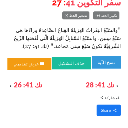
سفر التكوين
41
: 27
تكبير الخط (+)
تصغير الخط (-)
"والسَّبْعُ البَقَراتُ الهَزيلةُ القِباحُ الصَّاعِدَةُ وراءَها هي
سَبْعُ سِنين، والسَّبْعُ السَّنابِلُ الهَزيلَةُ الَّتي لَفَحَتها الرِّيحُ
الشَّرقِيَّةُ تَكونُ سَبْعَ سِني مَجاعة." (تك 41: 27).
نسخ الآية
حذف التشكيل
عرض تقديمي
تك 41: 28
تك 41: 26
للمشاركة
Share