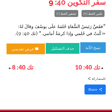
سفر التكوين
40
: 9
تكبير الخط (+)
تصغير الخط (-)
"فقَصَّ رَئيسُ السُّقاةِ حُلمَهُ علَى يوسُفَ وقالَ لهُ:
«كُنتُ في حُلمي وإذا كرمَةٌ أمامي." (تك 40: 9).
نسخ الآية
حذف التشكيل
عرض تقديمي
تك 40: 10
تك 40: 8
للمشاركة
Share