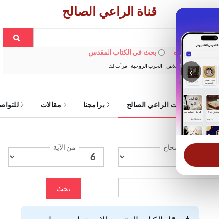
قناة الراعي الصالح
 في الويبسايت
بحث في الكتاب المقدس
:
خبزنا اليومي
الخلاص
الحرب الروحية
قرأت لك
‹
ة
خدمات الراعي الصالح
برامجنا
مقالات
للتواص
الإصحاح
من الآية
بحث