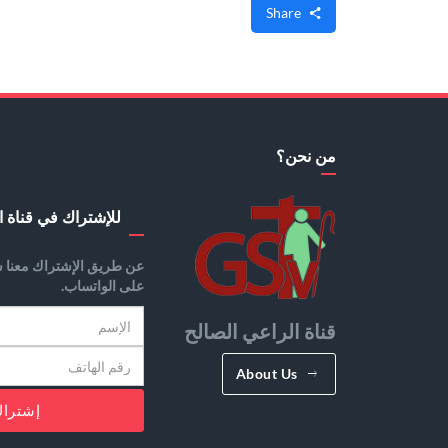
Share
من نحن؟
للإشتراك في قناة ا
عن طريق الإشتراك معنا س
على الواتساب.
قناة الراعي الصالح
About Us
إشترا