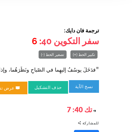
ترجمة فان دايك:
سفر التكوين
40
: 6
تكبير الخط (+)
تصغير الخط (-)
"فدَخَلَ يوسُفُ إليهِما في الصّباحِ ونَظَرَهُما، وإذا هُما 
نسخ الآية
حذف التشكيل
عرض تق
تك 40: 7
للمشاركة