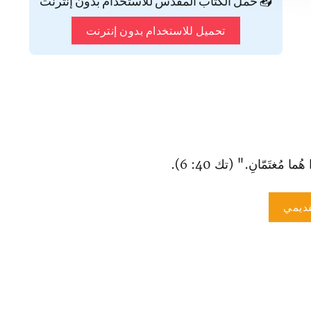
📥 حمّل الكتاب المقدس للاستخدام بدون إنترنت
تحميل للاستخدام بدون إنترنت
مُغتَمّانِ." (تك 40: 6).
ديمي