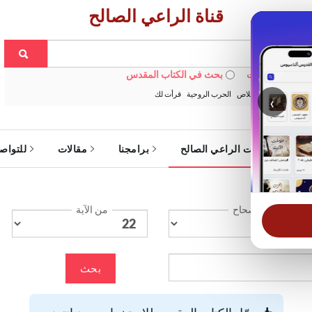
قناة الراعي الصالح
 في الويبسايت
بحث في الكتاب المقدس
:
خبزنا اليومي
الخلاص
الحرب الروحية
قرأت لك
‹
ة
خدمات الراعي الصالح
برامجنا
مقالات
للتواص
الإصحاح
من الآية
بحث