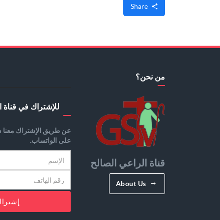
Share
من نحن؟
للإشتراك في قناة ا
عن طريق الإشتراك معنا س
على الواتساب.
قناة الراعي الصالح
About Us
إشترا