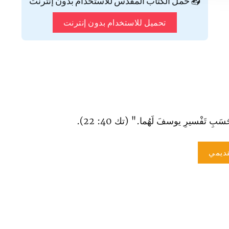
📥 حمّل الكتاب المقدس للاستخدام بدون إنترنت
تحميل للاستخدام بدون إنترنت
سَبِ تَفْسيرِ يوسفَ لَهُما." (تك 40: 22).
ديمي