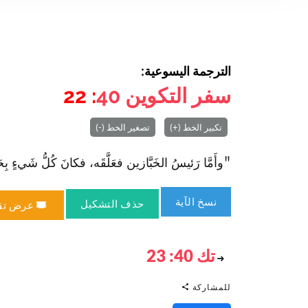
الترجمة اليسوعية:
سفر التكوين
40
: 22
تكبير الخط (+)
تصغير الخط (-)
"وأَمَّا رَئيسُ الخَبَّازين فعَلَّقَه، فكانَ كُلُّ شَيءٍ بِحَ
نسخ الآية
حذف التشكيل
عرض تق
تك 40: 23
للمشاركة