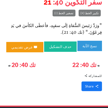
سفر التكوين
40
: 21
تكبير الخط (+)
تصغير الخط (-)
"ورَدَّ رَئيسَ السُّقاةِ إلَى سقيِهِ، فأعطَى الكأسَ في يَدِ
فِرعَوْنَ." (تك 40: 21).
نسخ الآية
حذف التشكيل
عرض تقديمي
تك 40: 22
تك 40: 20
للمشاركة
Share