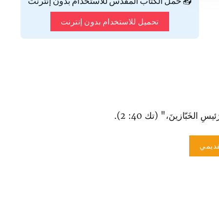
📥 حمّل الكتاب المقدس للاستخدام بدون إنترنت
تحميل للاستخدام بدون إنترنت
 الخَبّازينَ،" (تك 40: 2).
ديمي