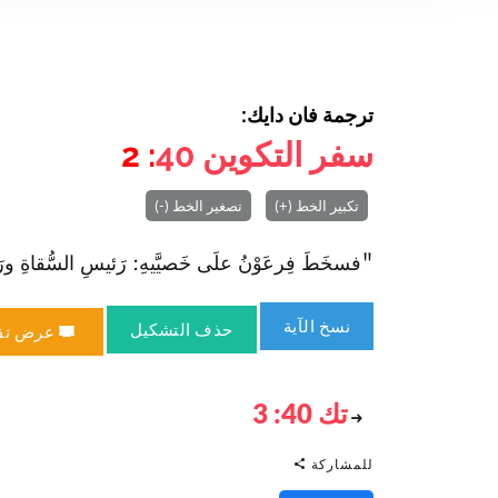
ترجمة فان دايك:
سفر التكوين
40
: 2
تكبير الخط (+)
تصغير الخط (-)
"فسخَطَ فِرعَوْنُ علَى خَصيَّيهِ: رَئيسِ السُّقاةِ ورَئيسِ
نسخ الآية
حذف التشكيل
عرض تق
تك 40: 3
للمشاركة