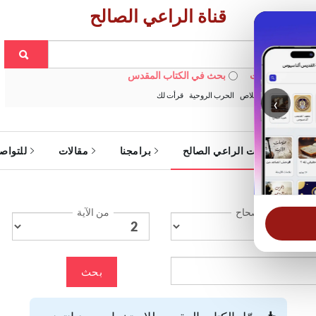
قناة الراعي الصالح
 في الويبسايت
بحث في الكتاب المقدس
:
خبزنا اليومي
الخلاص
الحرب الروحية
قرأت لك
‹
ة
خدمات الراعي الصالح
برامجنا
مقالات
للتواص
الإصحاح
من الآية
بحث