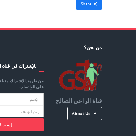
Share
من نحن؟
للإشتراك في قناة ا
عن طريق الإشتراك معنا س
على الواتساب.
قناة الراعي الصالح
About Us
إشترا