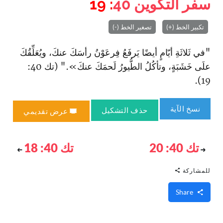
سفر التكوين
40
: 19
تكبير الخط (+)
تصغير الخط (-)
"في ثَلاثَةِ أيّامٍ أيضًا يَرفَعُ فِرعَوْنُ رأسَكَ عنكَ، ويُعَلِّقُكَ
علَى خَشَبَةٍ، وتأكُلُ الطُّيورُ لَحمَكَ عنكَ»." (تك 40:
19).
نسخ الآية
حذف التشكيل
عرض تقديمي
تك 40: 20
تك 40: 18
للمشاركة
Share