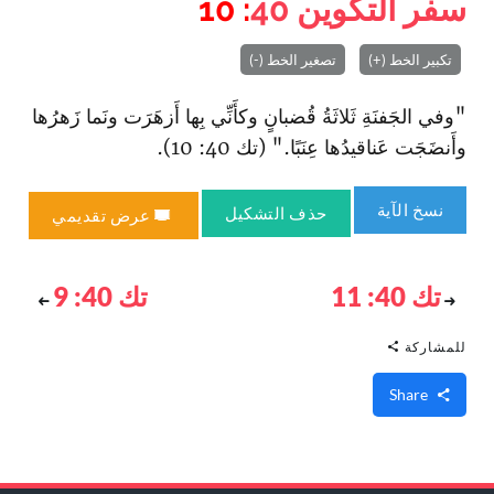
سفر التكوين
40
: 10
تكبير الخط (+)
تصغير الخط (-)
"وفي الجَفنَةِ ثَلاثَةُ قُضبانٍ وكأَنِّي بِها أَزهَرَت ونَما زَهرُها
وأَنضَجَت عَناقيدُها عِنَبًا." (تك 40: 10).
نسخ الآية
حذف التشكيل
عرض تقديمي
تك 40: 11
تك 40: 9
للمشاركة
Share