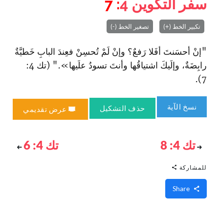
سفر التكوين
4
: 7
تكبير الخط (+)
تصغير الخط (-)
"إنْ أحسَنتَ أفَلا رَفعٌ؟ وإنْ لَمْ تُحسِنْ فعِندَ البابِ خَطيَّةٌ
رابِضَةٌ، وإلَيكَ اشتياقُها وأنتَ تسودُ علَيها»." (تك 4:
7).
نسخ الآية
حذف التشكيل
عرض تقديمي
تك 4: 8
تك 4: 6
للمشاركة
Share