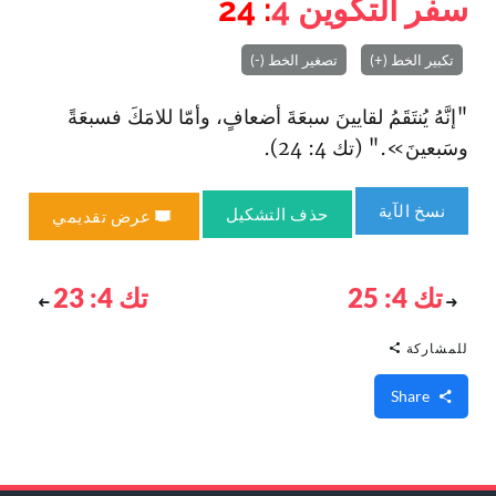
سفر التكوين
4
: 24
تكبير الخط (+)
تصغير الخط (-)
"إنَّهُ يُنتَقَمُ لقايينَ سبعَةَ أضعافٍ، وأمّا للامَكَ فسبعَةً
وسَبعينَ»." (تك 4: 24).
نسخ الآية
حذف التشكيل
عرض تقديمي
تك 4: 25
تك 4: 23
للمشاركة
Share