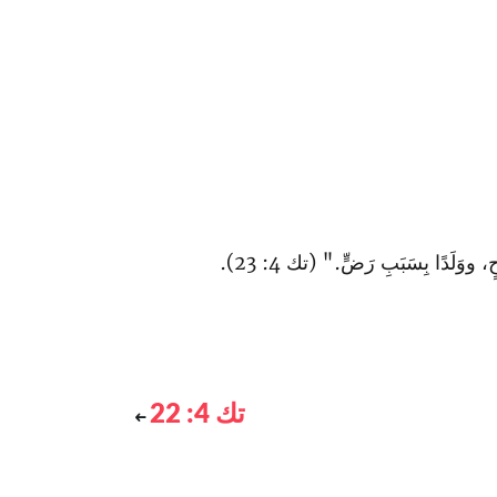
َلَدًا بِسَبَبِ رَضٍّ." (تك 4: 23).
تك 4: 22