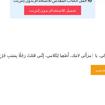
📥 حمّل الكتاب المقدس للاستخدام بدون إنترنت
تحميل للاستخدام بدون إنترنت
ا ٱمرَأَتَي لامَك، أَصْغِيا لِكَلامي، إِنَّني قَتَلتُ رَجُلًا بِسَبَبِ جُرْحٍ، وو
ديمي