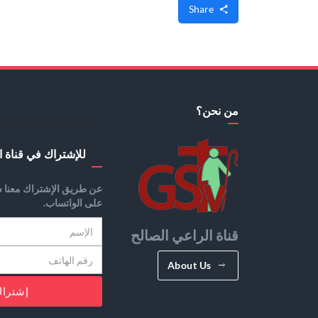
Share
من نحن؟
للإشتراك في قناة ا
عن طريق الإشتراك معنا س
على الواتساب.
قناة الراعي الصالح
About Us
إشترا