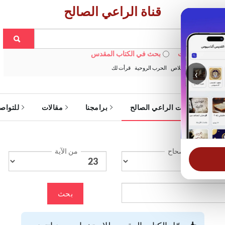
قناة الراعي الصالح
 في الويبسايت
بحث في الكتاب المقدس
:
خبزنا اليومي
الخلاص
الحرب الروحية
قرأت لك
‹
ة
خدمات الراعي الصالح
برامجنا
مقالات
للتواص
الإصحاح
من الآية
بحث