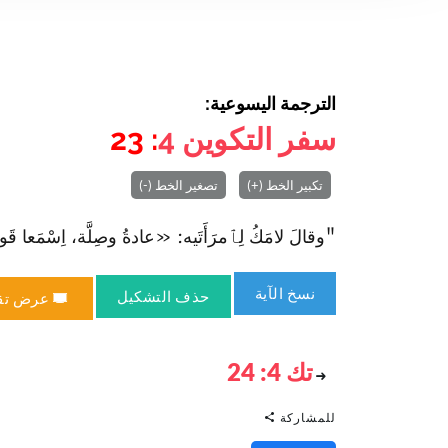
الترجمة اليسوعية:
سفر التكوين
4
: 23
تكبير الخط (+)
تصغير الخط (-)
"وقالَ لامَكُ لِٱمرَأَتَيه: «عادةُ وصِلَّة، اِسْمَعا قَولي، ي
نسخ الآية
حذف التشكيل
عرض تق
تك 4: 24
للمشاركة