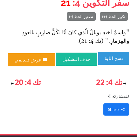
سفر التكوين
4
: 21
تكبير الخط (+)
تصغير الخط (-)
"واسمُ أخيهِ يوبالُ الّذي كانَ أبًا لكُلِّ ضارِبٍ بالعودِ
والمِزمارِ." (تك 4: 21).
نسخ الآية
حذف التشكيل
عرض تقديمي
تك 4: 22
تك 4: 20
للمشاركة
Share