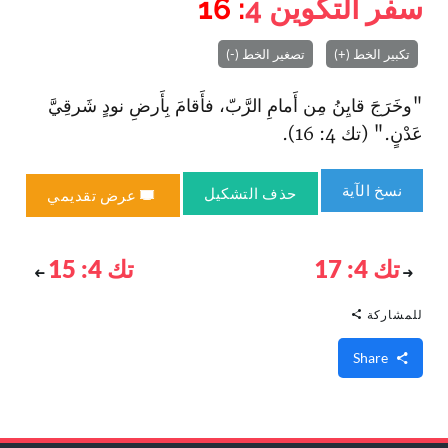
سفر التكوين
4
: 16
تكبير الخط (+)
تصغير الخط (-)
"وخَرَجَ قايِنُ مِن أَمامِ الرَّبّ، فأَقامَ بِأَرضِ نودٍ شَرقِيَّ
عَدْنٍ." (تك 4: 16).
نسخ الآية
حذف التشكيل
عرض تقديمي
تك 4: 17
تك 4: 15
للمشاركة
Share